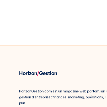
positive
:
un
guide
pour
les
PME
HorizonGestion.com est un magazine web portant sur l
gestion d'entreprise : finances, marketing, opérations, T
plus.