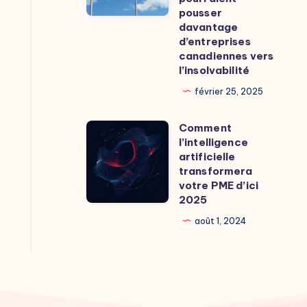
pousser
douaniers
davantage
américains
d’entreprises
canadiennes vers
pourraient
l’insolvabilité
pousser
février 25, 2025
davantage
d’entreprises
Comment
Comment
canadiennes
l’intelligence
l’intelligence
vers
artificielle
artificielle
transformera
l’insolvabilité
votre PME d’ici
transformera
2025
votre
août 1, 2024
PME
d’ici
2025