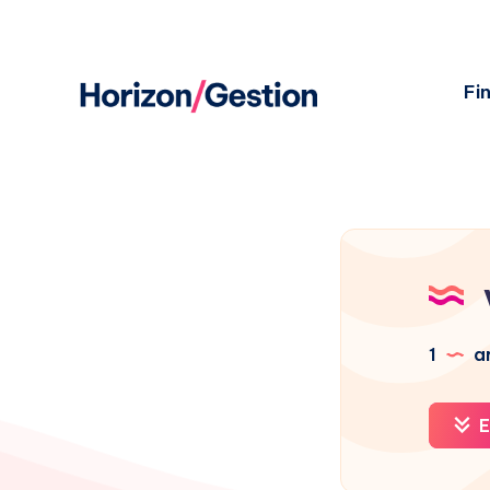
Fi
1
ar
E