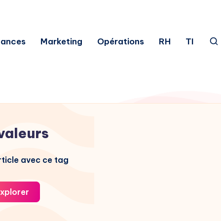
nances
Marketing
Opérations
RH
TI
valeurs
ticle avec ce tag
xplorer