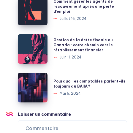
Comment gérer les agents de
pourraient
gérer
recouvrement après une perte
d’emploi
pousser
les
Juillet 16, 2024
davantage
agents
d’entreprises
de
canadiennes
recouvrement
Gestion
Gestion de la dette fiscale au
vers
après
de
Canada : votre chemin vers le
l’insolvabilité
rétablissement financier
une
la
Juin 11, 2024
perte
dette
d’emploi
fiscale
au
Pourquoi
Pourquoi les comptables parlent-ils
Canada :
les
toujours du BAIIA?
votre
comptables
Mai 6, 2024
chemin
parlent-
vers
ils
le
toujours
Laisser un commentaire
rétablissement
du
financier
BAIIA?