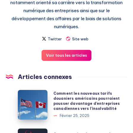
notamment orienté sa carrière vers la transformation
numérique des entreprises ainsi que sur le
développement des affaires par le biais de solutions
numériques.
Twitter
Site web
Voir tous les articles
Articles connexes
Comment
Comment les nouveaux tarifs
douaniers américains pourraient
les
pousser davantage d’entreprises
nouveaux
canadiennes vers l’insolvabilité
tarifs
Février 25, 2025
douaniers
américains
Comment