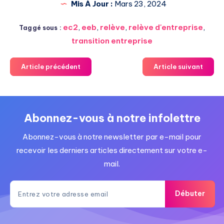
Mis À Jour :
Mars 23, 2024
ec2
,
eeb
,
relève
,
relève d'entreprise
,
Taggé sous :
transition entreprise
Article précédent
Article suivant
Abonnez-vous à notre infolettre
Abonnez-vous à notre newsletter par e-mail pour
recevoir les derniers articles directement sur votre e-
mail.
Débuter