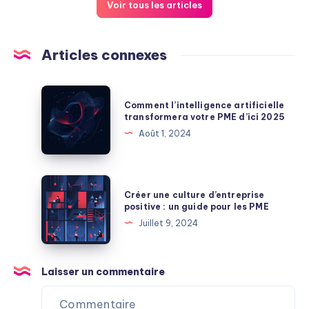
Voir tous les articles
Articles connexes
Comment
Comment l’intelligence artificielle
l’intelligence
transformera votre PME d’ici 2025
artificielle
Août 1, 2024
transformera
votre
PME
Créer
Créer une culture d’entreprise
d’ici
une
positive : un guide pour les PME
2025
culture
Juillet 9, 2024
d’entreprise
positive
:
Laisser un commentaire
un
guide